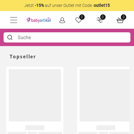
Jetzt
-15%
auf unser Outlet mit Code:
outlet15
0
0
0
Topseller