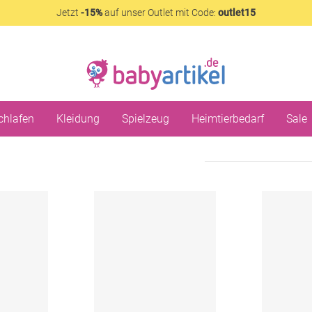
Jetzt
-15%
auf unser Outlet mit Code:
outlet15
chlafen
Kleidung
Spielzeug
Heimtierbedarf
Sale