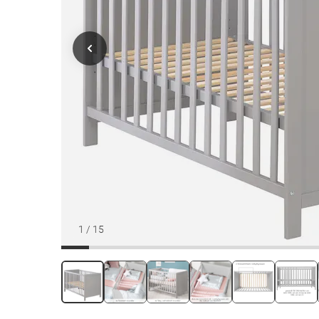
1
/
15