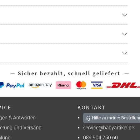
— Sicher bezahlt, schnell geliefert —
VICE
KONTAKT
gen & Antworten
Hilfe zu meiner Bestellun
ferung und Versand
service@babyartikel.de
lung
089 904 750 60