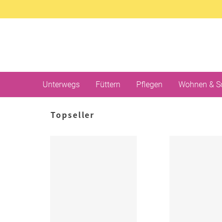
Unterwegs
Füttern
Pflegen
Wohnen & S
Topseller