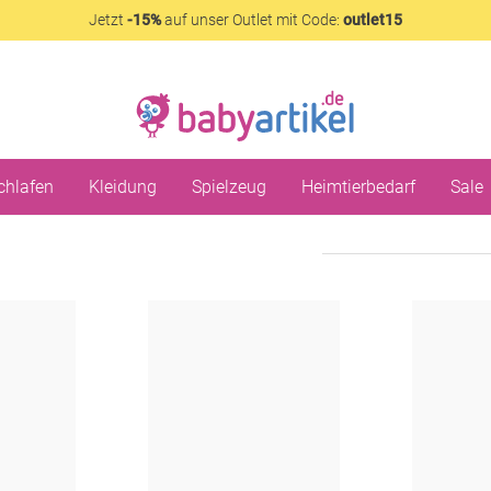
Jetzt
-15%
auf unser Outlet mit Code:
outlet15
chlafen
Kleidung
Spielzeug
Heimtierbedarf
Sale