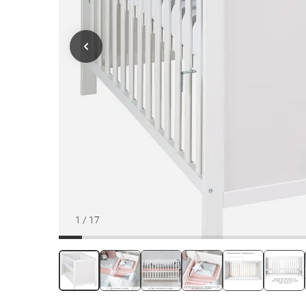
1
/
17