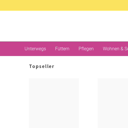
Unterwegs
Füttern
Pflegen
Wohnen & S
Topseller