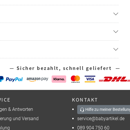
— Sicher bezahlt, schnell geliefert —
VICE
KONTAKT
gen & Antworten
Hilfe zu meiner Bestellun
ferung und Versand
service@babyartikel.de
lung
089 904 750 60