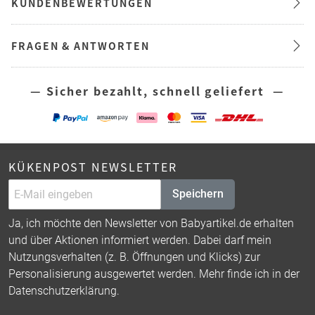
KUNDENBEWERTUNGEN
FRAGEN & ANTWORTEN
— Sicher bezahlt, schnell geliefert —
KÜKENPOST NEWSLETTER
Speichern
Ja, ich möchte den Newsletter von Babyartikel.de erhalten
und über Aktionen informiert werden. Dabei darf mein
Nutzungsverhalten (z. B. Öffnungen und Klicks) zur
Personalisierung ausgewertet werden. Mehr finde ich in der
Datenschutzerklärung
.