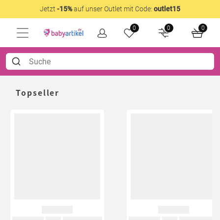
Jetzt
-15%
auf unser Outlet mit Code:
outlet15
0
0
0
Topseller