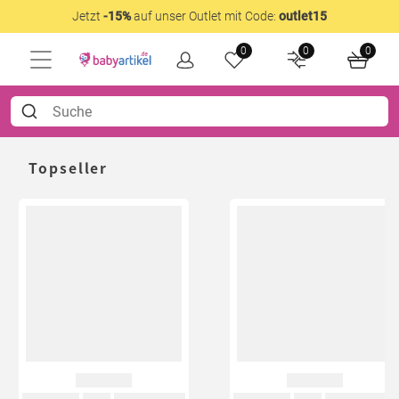
Jetzt
-15%
auf unser Outlet mit Code:
outlet15
0
0
0
Topseller