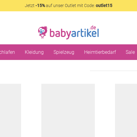
Jetzt
-15%
auf unser Outlet mit Code:
outlet15
chlafen
Kleidung
Spielzeug
Heimtierbedarf
Sale