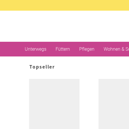
Unterwegs
Füttern
Pflegen
Wohnen & S
Topseller