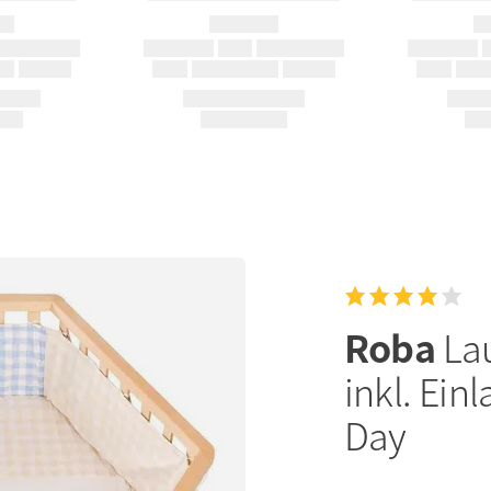
Roba
Lau
inkl. Ein
Day