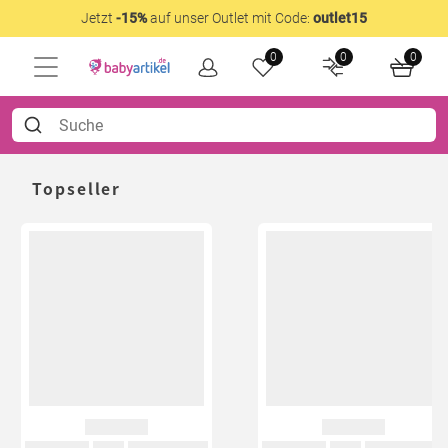
Jetzt
-15%
auf unser Outlet mit Code:
outlet15
0
0
0
Topseller