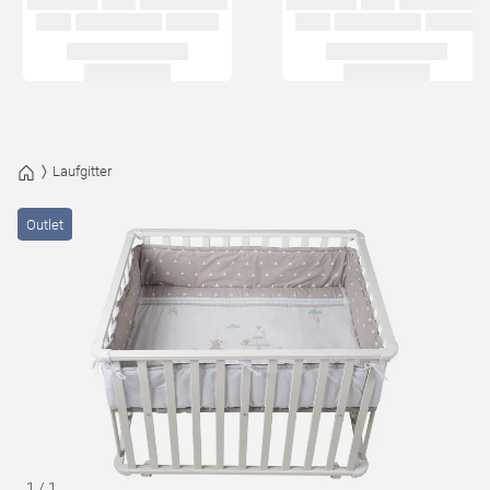
Laufgitter
Outlet
1
/
1