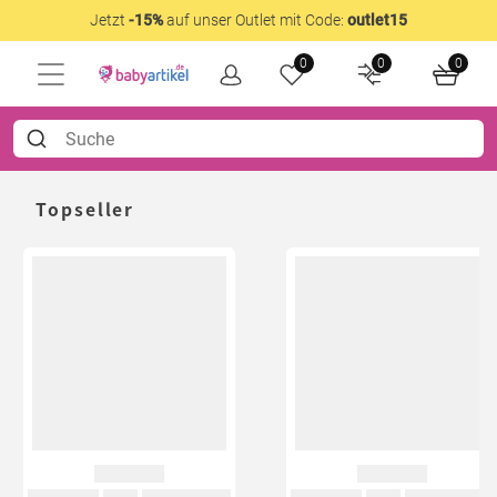
Jetzt
-15%
auf unser Outlet mit Code:
outlet15
0
0
0
Topseller