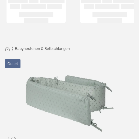
Babynestchen & Bettschlangen
Outlet
1
/
6