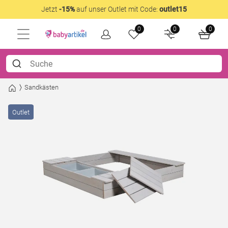
Jetzt
-15%
auf unser Outlet mit Code:
outlet15
0
0
0
Sandkästen
Outlet