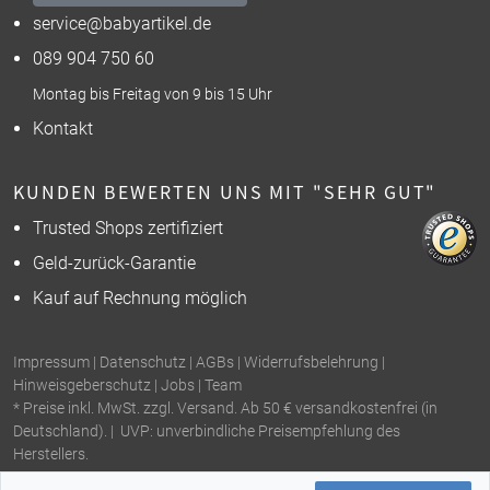
service@babyartikel.de
089 904 750 60
Montag bis Freitag von 9 bis 15 Uhr
Kontakt
KUNDEN BEWERTEN UNS MIT "SEHR GUT"
Trusted Shops zertifiziert
Geld-zurück-Garantie
Kauf auf Rechnung möglich
Impressum
|
Datenschutz
|
AGBs
|
Widerrufsbelehrung
|
Hinweisgeberschutz
|
Jobs
|
Team
* Preise inkl. MwSt. zzgl. Versand. Ab 50 € versandkostenfrei (in
Deutschland). | UVP: unverbindliche Preisempfehlung des
Herstellers.