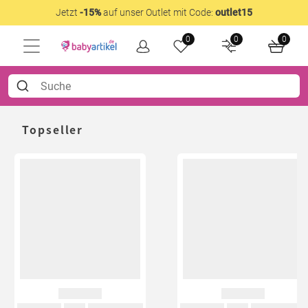
Jetzt
-15%
auf unser Outlet mit Code:
outlet15
0
0
0
Topseller