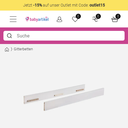
Jetzt
-15%
auf unser Outlet mit Code:
outlet15
0
0
0
Gitterbetten