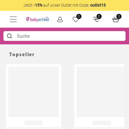
Jetzt
-15%
auf unser Outlet mit Code:
outlet15
0
0
0
Topseller