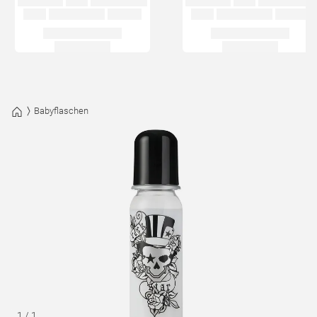
Babyflaschen
1
/
1