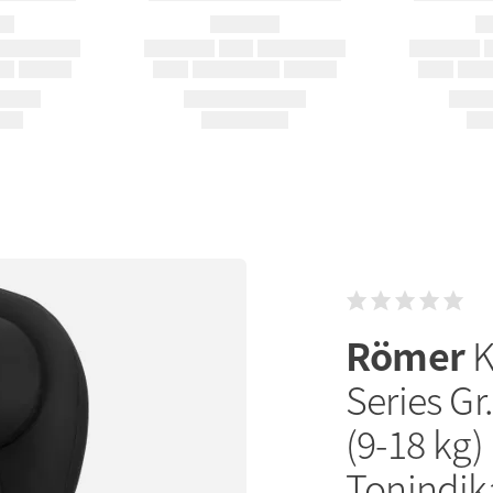
Römer
K
Series Gr
(9-18 kg) 
Tonindik