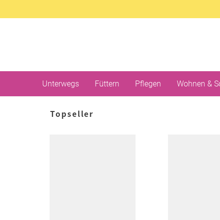
Unterwegs
Füttern
Pflegen
Wohnen & S
Topseller