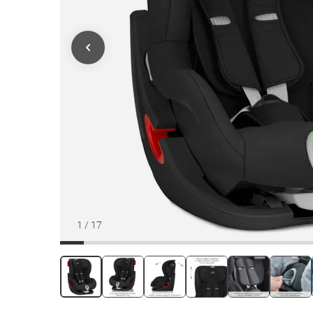
1
/
17