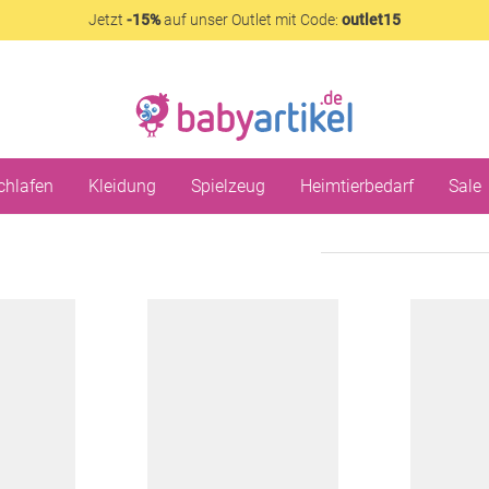
Jetzt
-15%
auf unser Outlet mit Code:
outlet15
chlafen
Kleidung
Spielzeug
Heimtierbedarf
Sale