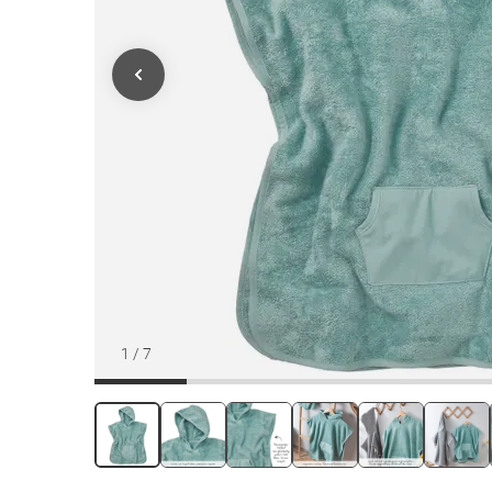
1
/
7