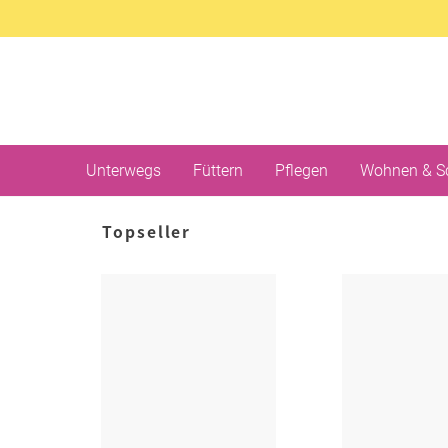
Unterwegs
Füttern
Pflegen
Wohnen & S
Topseller