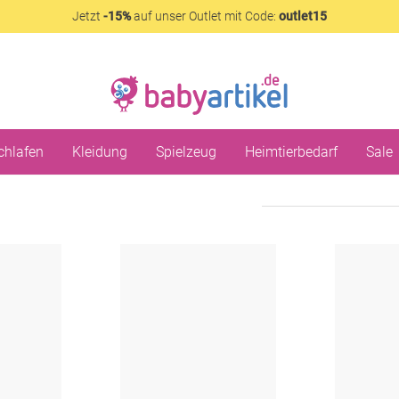
Jetzt
-15%
auf unser Outlet mit Code:
outlet15
chlafen
Kleidung
Spielzeug
Heimtierbedarf
Sale