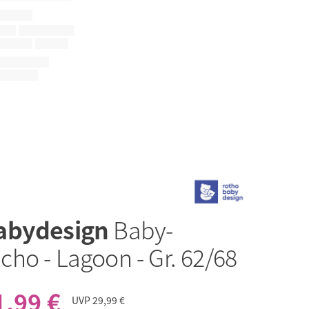
abydesign
Baby-
ho - Lagoon - Gr. 62/68
1,99 €
UVP
29,99 €