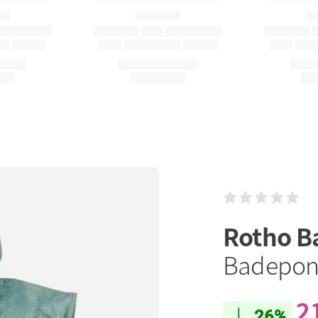
Rotho B
Badeponc
2
26%