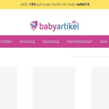
Jetzt
-15%
auf unser Outlet mit Code:
outlet15
chlafen
Kleidung
Spielzeug
Heimtierbedarf
Sale