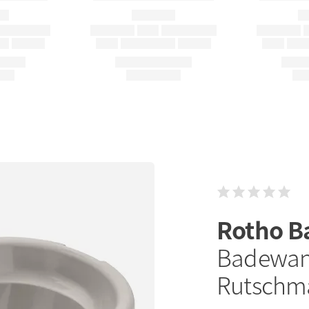
Rotho B
Badewann
Rutschma