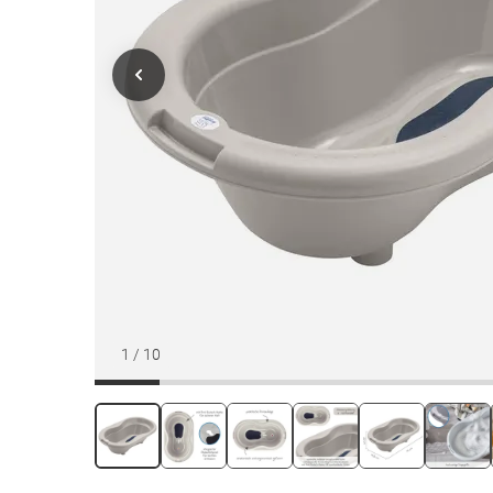
1
/
10