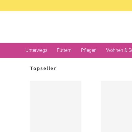
Unterwegs
Füttern
Pflegen
Wohnen & S
Topseller