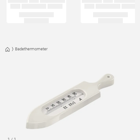
Badethermometer
1
/
1