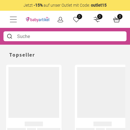
Jetzt
-15%
auf unser Outlet mit Code:
outlet15
0
0
0
Topseller