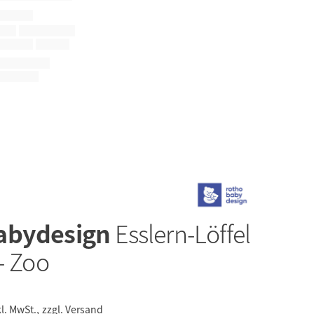
abydesign
Esslern-Löffel
- Zoo
kl. MwSt.,
zzgl. Versand