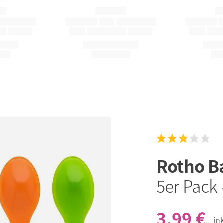
Rotho B
5er Pack 
3,99 €
in