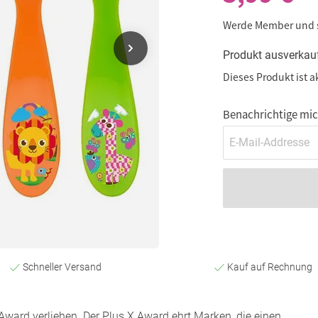
Werde Member und
Produkt ausverkau
Dieses Produkt ist a
Benachrichtige mich
Schneller Versand
Kauf auf Rechnung
ward verliehen. Der Plus X Award ehrt Marken, die einen