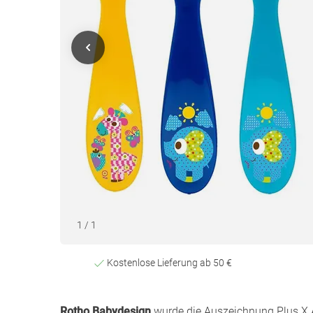
1
/
1
Kostenlose Lieferung ab 50 €
Rotho Babydesign
wurde die Auszeichnung Plus X A