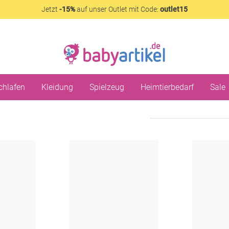
Jetzt
-15%
auf unser Outlet mit Code:
outlet15
chlafen
Kleidung
Spielzeug
Heimtierbedarf
Sale