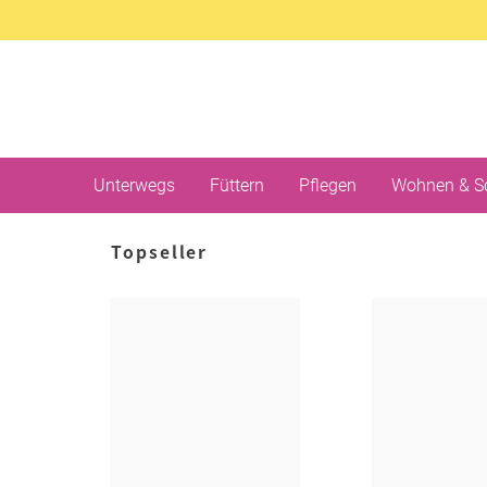
Unterwegs
Füttern
Pflegen
Wohnen & S
Topseller