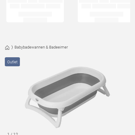
Babybadewannen & Badeeimer
Outlet
1
/
12