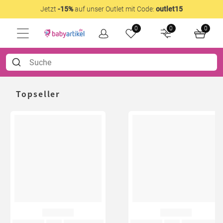
Jetzt
-15%
auf unser Outlet mit Code:
outlet15
0
0
0
Topseller