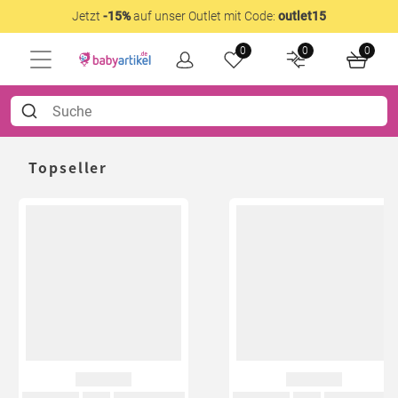
Jetzt
-15%
auf unser Outlet mit Code:
outlet15
0
0
0
Topseller