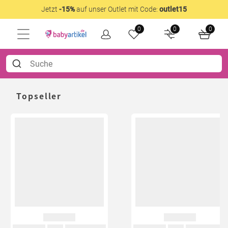
Jetzt
-15%
auf unser Outlet mit Code:
outlet15
0
0
0
Topseller