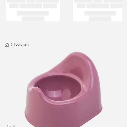
Töpfchen
1
/
3