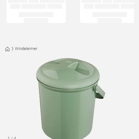
Windeleimer
1
/
4