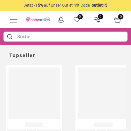
Jetzt
-15%
auf unser Outlet mit Code:
outlet15
0
0
0
Topseller