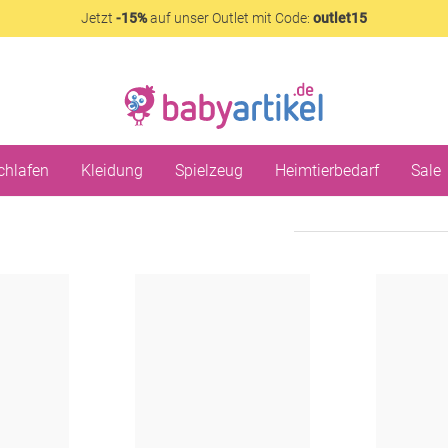
Jetzt
-15%
auf unser Outlet mit Code:
outlet15
chlafen
Kleidung
Spielzeug
Heimtierbedarf
Sale