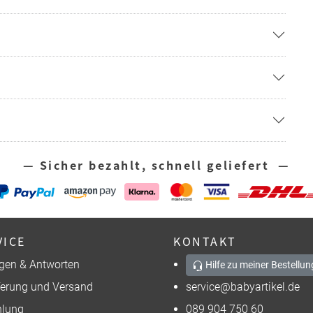
— Sicher bezahlt, schnell geliefert —
VICE
KONTAKT
gen & Antworten
Hilfe zu meiner Bestellun
ferung und Versand
service@babyartikel.de
lung
089 904 750 60