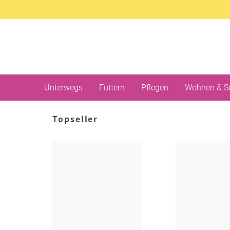
Unterwegs
Füttern
Pflegen
Wohnen & S
Topseller