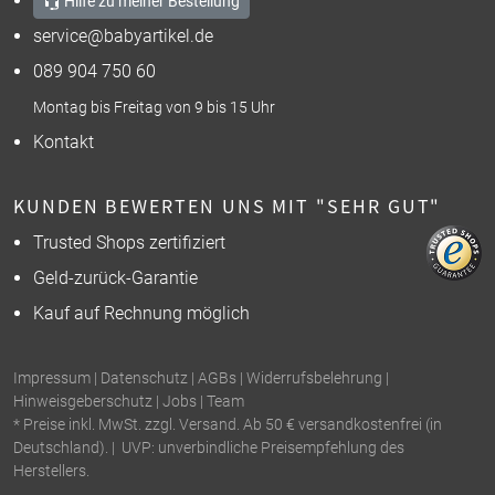
Hilfe zu meiner Bestellung
service@babyartikel.de
089 904 750 60
Montag bis Freitag von 9 bis 15 Uhr
Kontakt
KUNDEN BEWERTEN UNS MIT "SEHR GUT"
Trusted Shops zertifiziert
Geld-zurück-Garantie
Kauf auf Rechnung möglich
Impressum
|
Datenschutz
|
AGBs
|
Widerrufsbelehrung
|
Hinweisgeberschutz
|
Jobs
|
Team
* Preise inkl. MwSt. zzgl. Versand. Ab 50 € versandkostenfrei (in
Deutschland). | UVP: unverbindliche Preisempfehlung des
Herstellers.