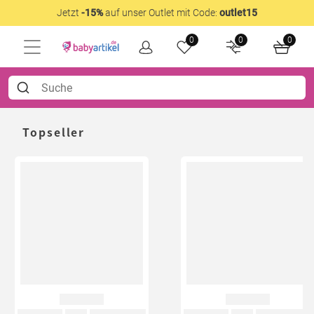
Jetzt
-15%
auf unser Outlet mit Code:
outlet15
0
0
0
Topseller