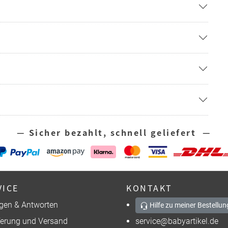
— Sicher bezahlt, schnell geliefert —
VICE
KONTAKT
gen & Antworten
Hilfe zu meiner Bestellun
ferung und Versand
service@babyartikel.de