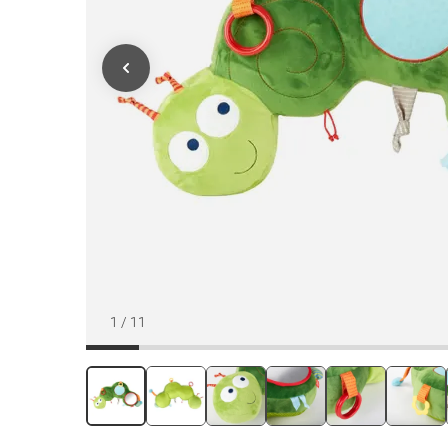
1
/
11