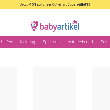
Jetzt
-15%
auf unser Outlet mit Code:
outlet15
chlafen
Kleidung
Spielzeug
Heimtierbedarf
Sale