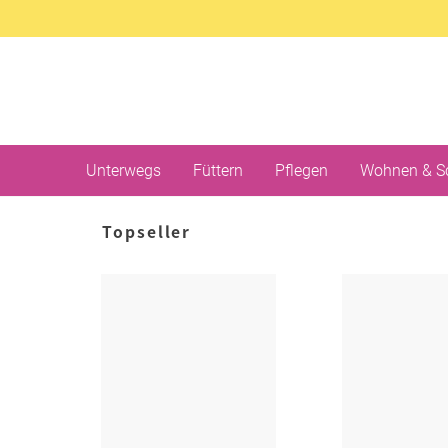
Unterwegs
Füttern
Pflegen
Wohnen & S
Topseller