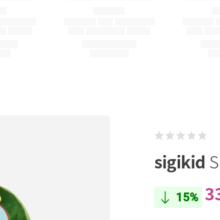
sigikid
S
3
15%