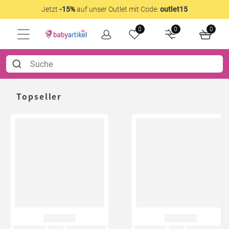
Jetzt
-15%
auf unser Outlet mit Code:
outlet15
0
0
0
Topseller