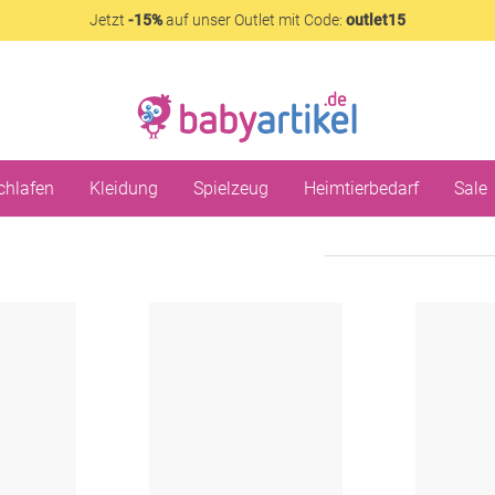
Jetzt
-15%
auf unser Outlet mit Code:
outlet15
chlafen
Kleidung
Spielzeug
Heimtierbedarf
Sale