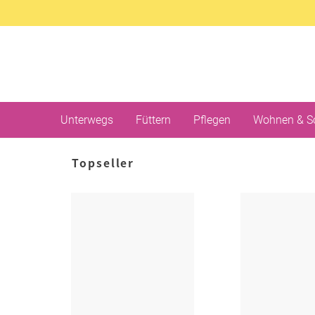
Unterwegs
Füttern
Pflegen
Wohnen & S
Topseller