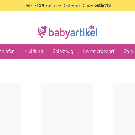
Jetzt
-15%
auf unser Outlet mit Code:
outlet15
chlafen
Kleidung
Spielzeug
Heimtierbedarf
Sale