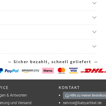
— Sicher bezahlt, schnell geliefert —
VICE
KONTAKT
gen & Antworten
Hilfe zu meiner Bestellun
ferung und Versand
service@babyartikel.de