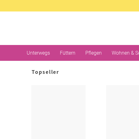
Unterwegs
Füttern
Pflegen
Wohnen & S
Topseller