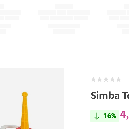
Simba T
4
16%