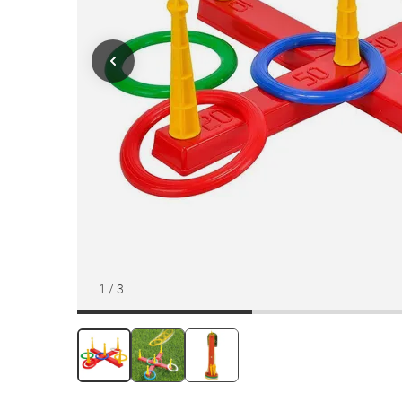
1
/
3