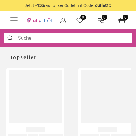
Jetzt
-15%
auf unser Outlet mit Code:
outlet15
0
0
0
Topseller