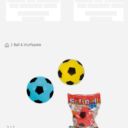
Ball & Wurfspiele
1
/
1