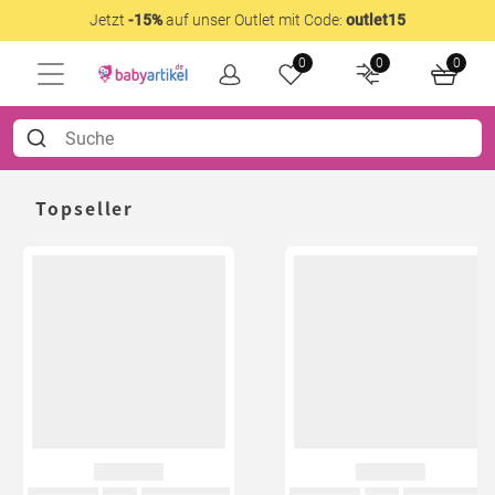
Jetzt
-15%
auf unser Outlet mit Code:
outlet15
0
0
0
Topseller