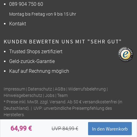
089 904 750 60
Montag bis Freitag von 9 bis 15 Uhr
Kontakt
KUNDEN BEWERTEN UNS MIT "SEHR GUT"
Trusted Shops zertifiziert
Geld-zurück-Garantie
Kauf auf Rechnung möglich
Impressum
|
Datenschutz
|
AGBs
|
Widerrufsbelehrung
|
Hinweisgeberschutz
|
Jobs
|
Team
* Preise inkl. MwSt. zzgl. Versand. Ab 50 € versandkostenfrei (in
Deutschland). | UVP: unverbindliche Preisempfehlung des
Herstellers.
64,99 €
UVP 84,99 €
In den Warenkorb