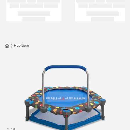
Hüpftiere
1
/
8