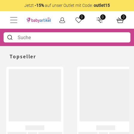
Jetzt
-15%
auf unser Outlet mit Code:
outlet15
0
0
0
Topseller