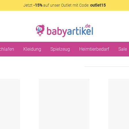
Jetzt
-15%
auf unser Outlet mit Code:
outlet15
chlafen
Kleidung
Spielzeug
Heimtierbedarf
Sale