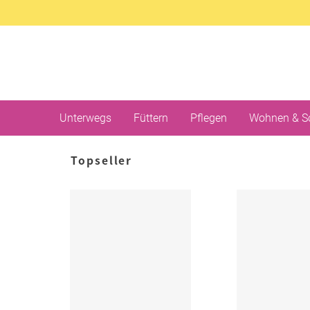
Unterwegs
Füttern
Pflegen
Wohnen & S
Topseller