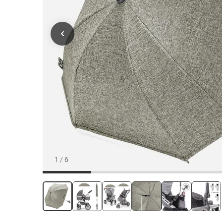
1
/
6