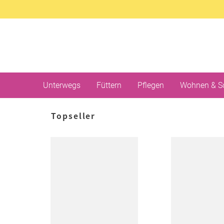
Unterwegs
Füttern
Pflegen
Wohnen & S
Topseller