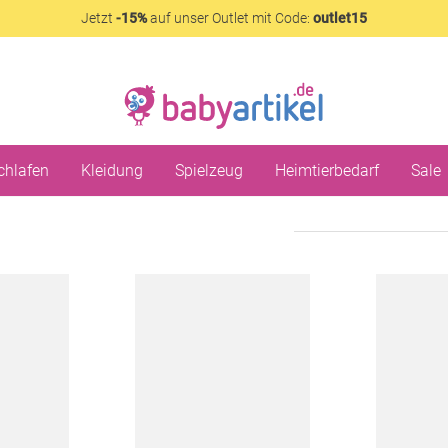
Jetzt
-15%
auf unser Outlet mit Code:
outlet15
chlafen
Kleidung
Spielzeug
Heimtierbedarf
Sale