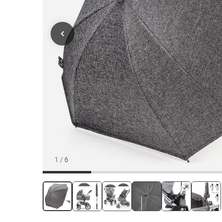
1
/
6