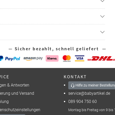
— Sicher bezahlt, schnell geliefert —
VICE
KONTAKT
gen & Antworten
Hilfe zu meiner Bestellun
ferung und Versand
service@babyartikel.de
lung
089 904 750 60
enschutzeinstellungen
Montag bis Freitag von 9 bis 