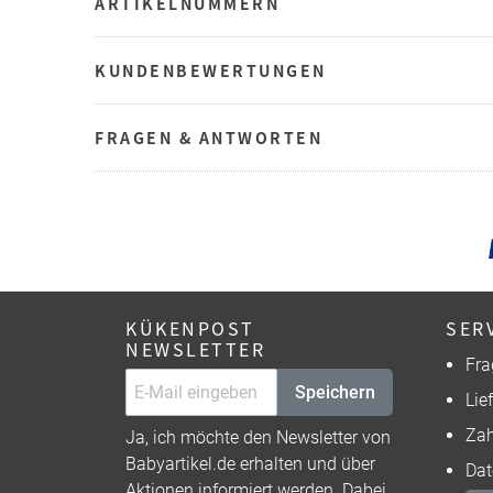
ARTIKELNUMMERN
KUNDENBEWERTUNGEN
FRAGEN & ANTWORTEN
KÜKENPOST
SER
NEWSLETTER
Fra
Speichern
Lie
Zah
Ja, ich möchte den Newsletter von
Babyartikel.de erhalten und über
Dat
Aktionen informiert werden. Dabei