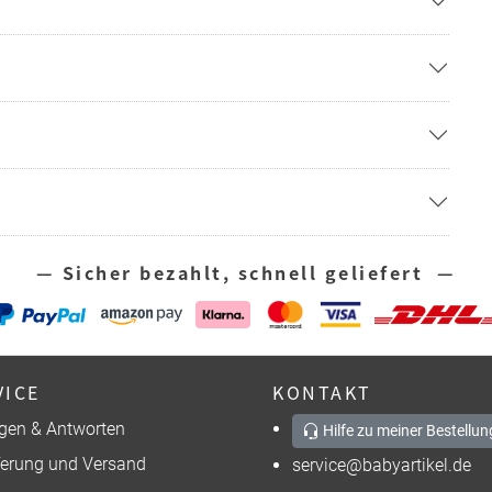
— Sicher bezahlt, schnell geliefert —
VICE
KONTAKT
gen & Antworten
Hilfe zu meiner Bestellun
ferung und Versand
service@babyartikel.de