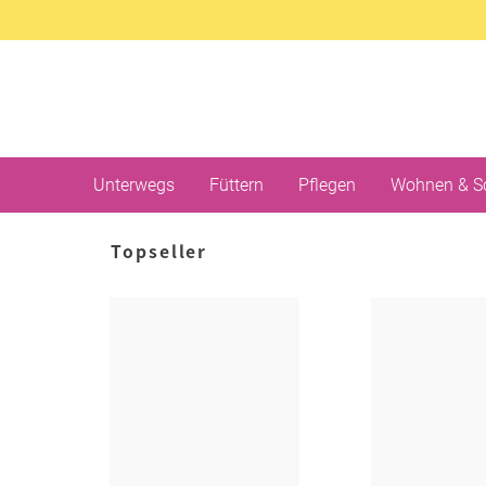
Unterwegs
Füttern
Pflegen
Wohnen & S
Topseller