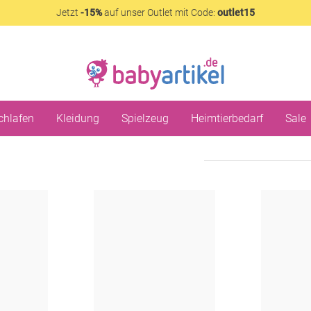
Jetzt
-15%
auf unser Outlet mit Code:
outlet15
chlafen
Kleidung
Spielzeug
Heimtierbedarf
Sale