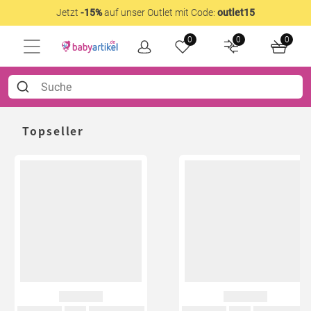
Jetzt
-15%
auf unser Outlet mit Code:
outlet15
0
0
0
Topseller