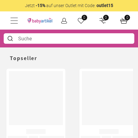
Jetzt
-15%
auf unser Outlet mit Code:
outlet15
0
0
0
Topseller