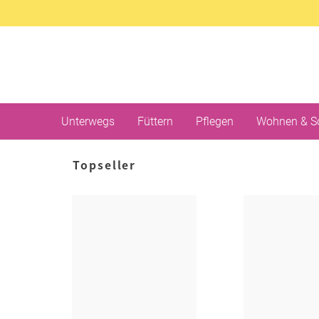
Unterwegs
Füttern
Pflegen
Wohnen & S
Topseller