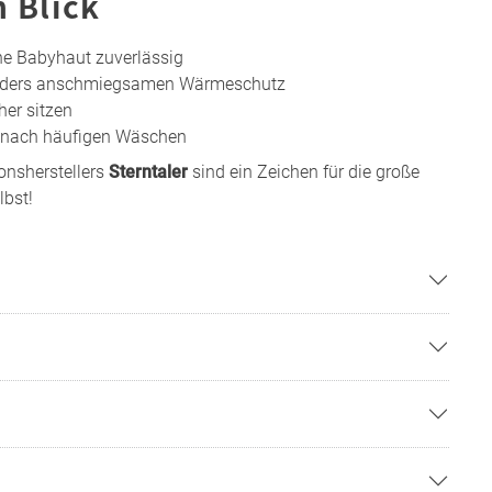
n Blick
he Babyhaut zuverlässig
onders anschmiegsamen Wärmeschutz
her sitzen
 nach häufigen Wäschen
onsherstellers
Sterntaler
sind ein Zeichen für die große
lbst!