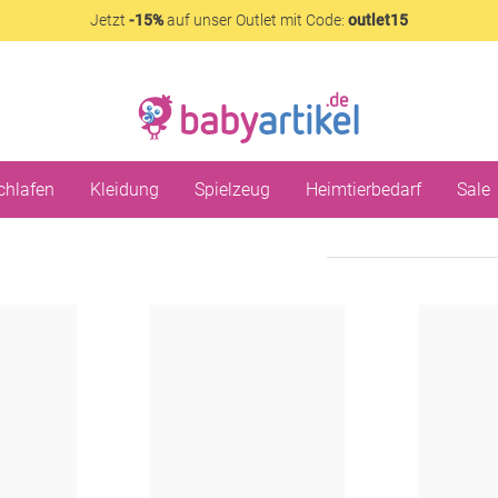
Jetzt
-15%
auf unser Outlet mit Code:
outlet15
chlafen
Kleidung
Spielzeug
Heimtierbedarf
Sale