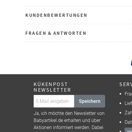
KUNDENBEWERTUNGEN
FRAGEN & ANTWORTEN
KÜKENPOST
SER
NEWSLETTER
Fra
Speichern
Lie
Zah
Ja, ich möchte den Newsletter von
Babyartikel.de erhalten und über
Dat
Aktionen informiert werden. Dabei
Wi