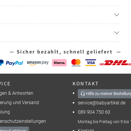
— Sicher bezahlt, schnell geliefert —
VICE
KONTAKT
gen & Antworten
Hilfe zu meiner Bestellun
ferung und Versand
service@babyartikel.de
lung
089 904 750 60
enschutzeinstellungen
Montag bis Freitag von 9 bis 
Kontakt
derruf erklären