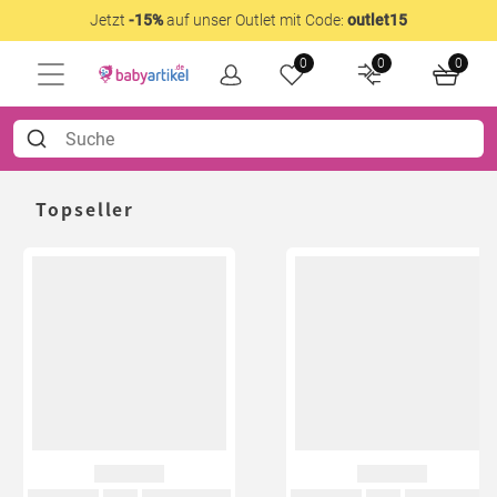
Jetzt
-15%
auf unser Outlet mit Code:
outlet15
0
0
0
Topseller