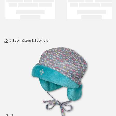
Babymützen & Babyhüte
1
/
1