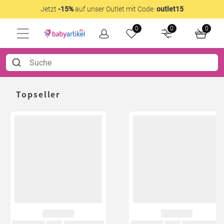
Jetzt
-15%
auf unser Outlet mit Code:
outlet15
0
0
0
Topseller