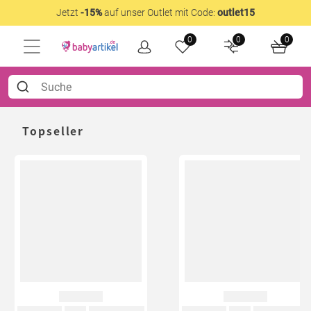
Jetzt
-15%
auf unser Outlet mit Code:
outlet15
0
0
0
Topseller