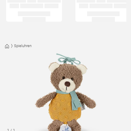
Spieluhren
1
/
1