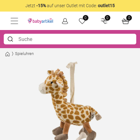
Jetzt
-15%
auf unser Outlet mit Code:
outlet15
0
0
0
Spieluhren