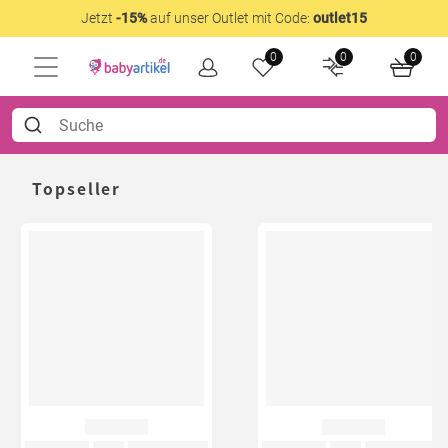
Jetzt
-15%
auf unser Outlet mit Code:
outlet15
0
0
0
Topseller