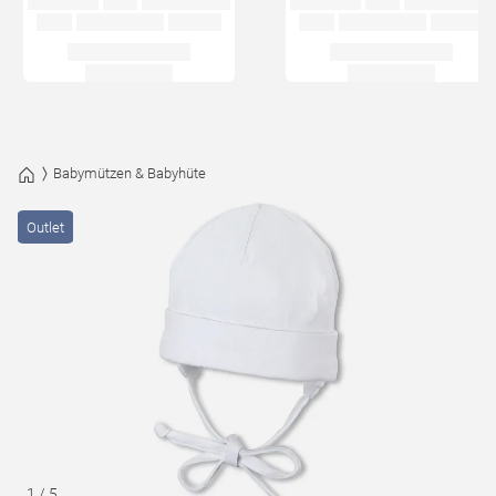
Babymützen & Babyhüte
Outlet
1
/
5