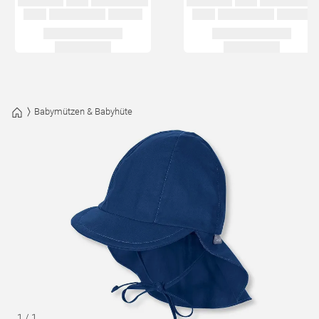
Babymützen & Babyhüte
1
/
1