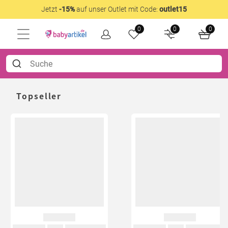
Jetzt
-15%
auf unser Outlet mit Code:
outlet15
0
0
0
Topseller