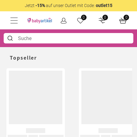
Jetzt
-15%
auf unser Outlet mit Code:
outlet15
0
0
0
Topseller