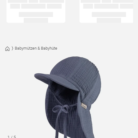
Babymützen & Babyhüte
1
/
5