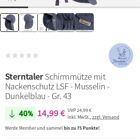
Sterntaler
Schirmmütze mit
Nackenschutz LSF - Musselin -
Dunkelblau - Gr. 43
14,99 €
UVP
24,99 €
40%
inkl. MwSt.,
zzgl. Versand
Werde Member und sammel
bis zu 75 Punkte!