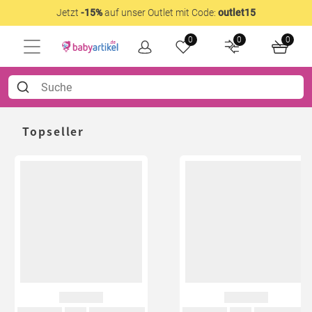
Jetzt
-15%
auf unser Outlet mit Code:
outlet15
0
0
0
Topseller