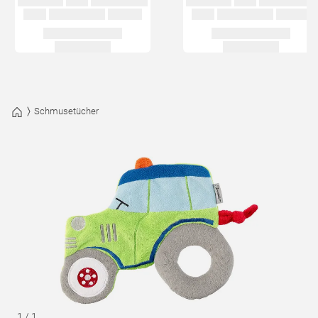
Schmusetücher
1
/
1