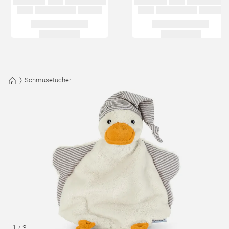
Schmusetücher
1
/
3