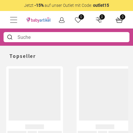
Jetzt
-15%
auf unser Outlet mit Code:
outlet15
0
0
0
Topseller