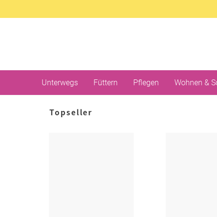
Unterwegs
Füttern
Pflegen
Wohnen & S
Topseller