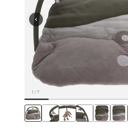
1
/
7