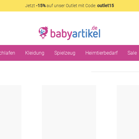
Jetzt
-15%
auf unser Outlet mit Code:
outlet15
chlafen
Kleidung
Spielzeug
Heimtierbedarf
Sale