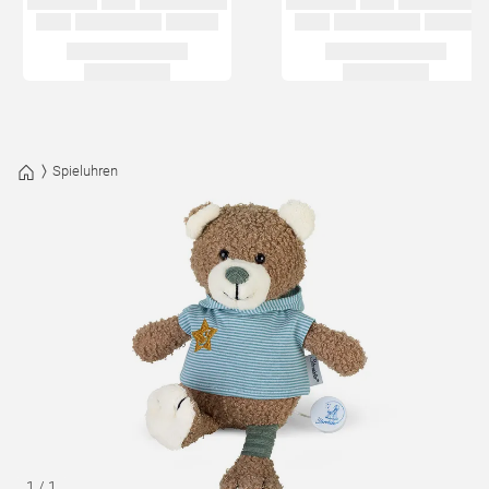
Spieluhren
1
/
1