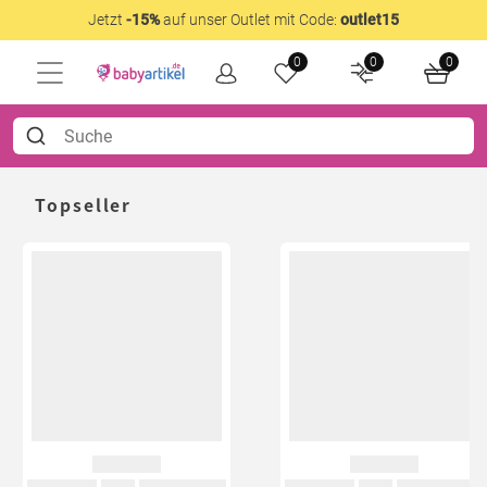
Jetzt
-15%
auf unser Outlet mit Code:
outlet15
0
0
0
Topseller