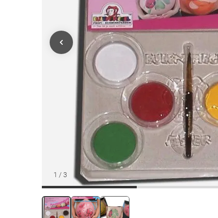
1
/
3