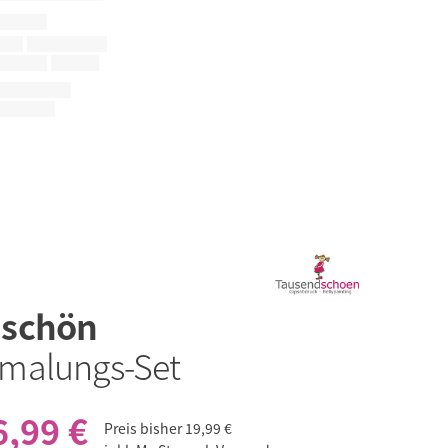
dschön
malungs-Set
6,99 €
Preis bisher
19,99 €