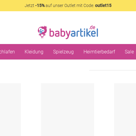
Jetzt
-15%
auf unser Outlet mit Code:
outlet15
chlafen
Kleidung
Spielzeug
Heimtierbedarf
Sale