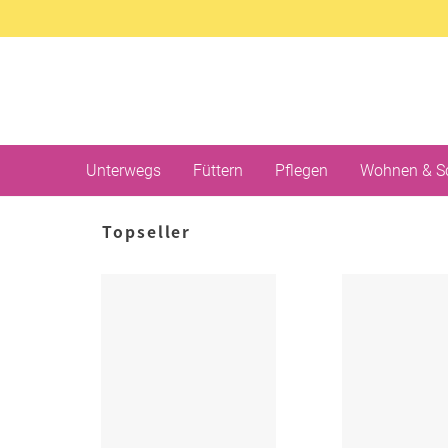
Unterwegs
Füttern
Pflegen
Wohnen & S
Topseller