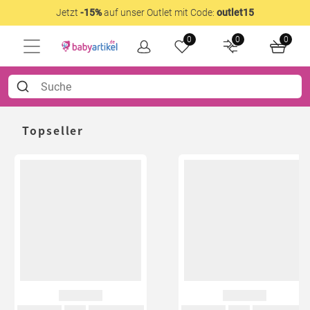
Jetzt
-15%
auf unser Outlet mit Code:
outlet15
0
0
0
Topseller